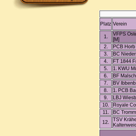
Platz
Verein
VFPS Oste
1.
[M]
2.
PCB Horb
3.
BC Nieder
4.
FT 1844 F
5.
1. KWU M
6.
BF Malsch
7.
BV Ibbenb
8.
1. PCB Ba
9.
LBJ Wiesb
10.
Royale Co
11.
BC Tromm
TSV Krähe
12.
Kaltenweid