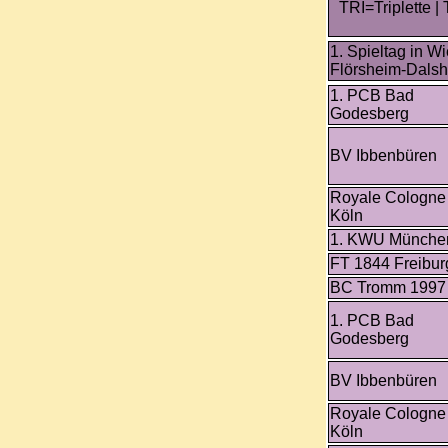
TRI=Triplette 
1. Spieltag in W
Flörsheim-Dals
1. PCB Bad
Godesberg
BV Ibbenbüren
Royale Cologne
Köln
1. KWU Münche
FT 1844 Freibur
BC Tromm 1997
1. PCB Bad
Godesberg
BV Ibbenbüren
Royale Cologne
Köln