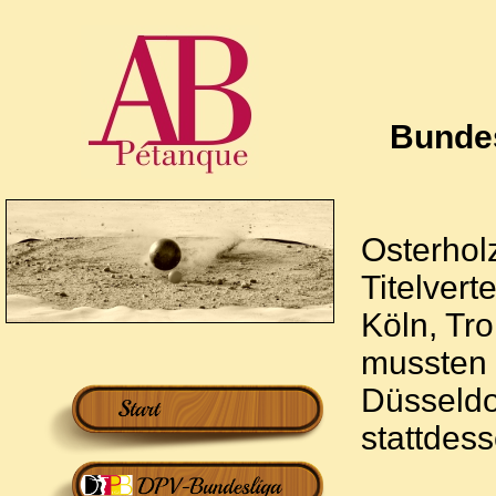
Bundes
Osterhol
Titelvert
Köln, Tr
mussten 
Düsseldo
stattdess