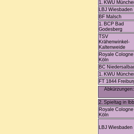
1. KWU Münche
LBJ Wiesbaden
BF Malsch
1. BCP Bad
Godesberg
TSV
Krähenwinkel-
Kaltenweide
Royale Cologne
Köln
BC Niedersalba
1. KWU Münche
FT 1844 Freibur
Abkürzungen: 
2. Spieltag in I
Royale Cologne
Köln
LBJ Wiesbaden