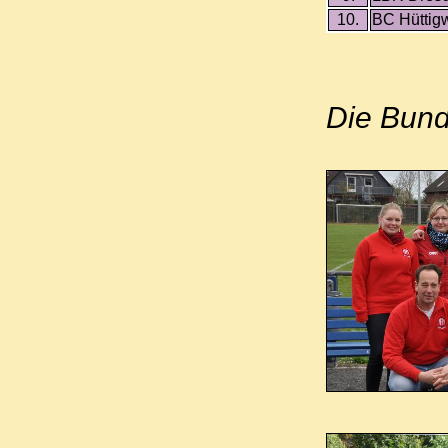
10.
BC Hüttigw
Die Bund