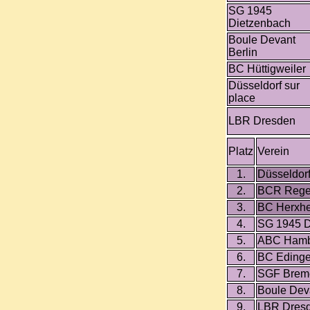
SG 1945
Dietzenbach
Boule Devant
Berlin
BC Hüttigweiler
Düsseldorf sur
place
LBR Dresden
Platz
Verein
1.
Düsseldorf
2.
BCR Rege
3.
BC Herxh
4.
SG 1945 D
5.
ABC Hamb
6.
BC Eding
7.
SGF Brem
8.
Boule Deva
9.
LBR Dres