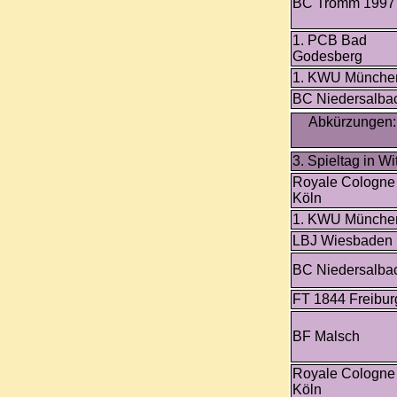
BC Tromm 1997
1. PCB Bad
Godesberg
1. KWU Münche
BC Niedersalba
Abkürzungen: 
3. Spieltag in Wit
Royale Cologne
Köln
1. KWU Münche
LBJ Wiesbaden
BC Niedersalba
FT 1844 Freibur
BF Malsch
Royale Cologne
Köln