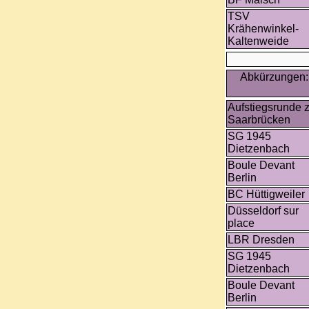
TSV
Krähenwinkel-
Kaltenweide
Abkürzungen: 
Aufstiegsrunde 
Saarbrücken
SG 1945
Dietzenbach
Boule Devant
Berlin
BC Hüttigweiler
Düsseldorf sur
place
LBR Dresden
SG 1945
Dietzenbach
Boule Devant
Berlin