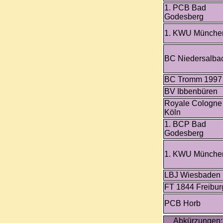
1. PCB Bad
Godesberg
1. KWU Münche
BC Niedersalba
BC Tromm 1997
BV Ibbenbüren
Royale Cologne
Köln
1. BCP Bad
Godesberg
1. KWU Münche
LBJ Wiesbaden
FT 1844 Freibur
PCB Horb
Abkürzungen: 