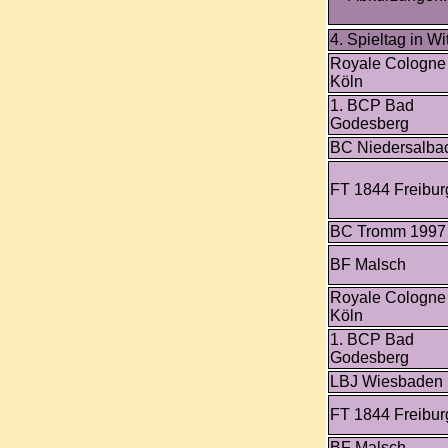
4. Spieltag in Wit
Royale Cologne
Köln
1. BCP Bad
Godesberg
BC Niedersalba
FT 1844 Freibur
BC Tromm 1997
BF Malsch
Royale Cologne
Köln
1. BCP Bad
Godesberg
LBJ Wiesbaden
FT 1844 Freibur
BF Malsch